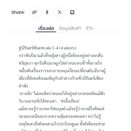
Share:
เรื่องย่อ
ข้อมูลสินค้า
รีวิว
คู่นิรันดร์พันภพ เล่ม 3-4 (4 เล่มจบ)
กว่าพันปีมาแล้วที่หญิงสาวผู้หนึ่งต้องอยู่อย่างอกสั่น
ขวัญผวา ทุกวันคืนนางถูกไล่ล่าจนบอบช้ำทั้งกายใจ
หมื่นพันเรื่องราวรอบกายหมุนเวียนเปลี่ยนผัน มีนางผู้
เดียวที่ยังคงต้องเผชิญกับคำสาปร้ายชั่วนิรันดร์เพียง
ลำพัง
‘อาหลิง’ ไม่เคยคิดว่าตนจะได้อยู่อย่างปลอดภัยแม้สัก
วัน จนกระทั่งได้พบเขา... ‘ซ่งอิ้งเทียน’
แม้เขาจะรู้ว่านางหาใช่มนุษย์ แม้จะรู้ว่านางมีใจคิดแต่
จะหลบหนีออกจากความคุ้มครองของเขา ทว่าไม่รู้
เหตุใดเขาถึงยังคงตามไปปกป้องดูแล ทั้งยังคิดจะช่วย