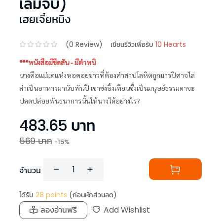
เล่มจบ)
เฮยเจี๋ยหมิง
(
0
Review)
เขียนรีวิวเพื่อรับ
10 Hearts
***หนังสือมีขีดสัน - มีตำหนิ
นางคือแม่มดแห่งหอคอยขาวที่ต้องคำสาปโลหิตถูกมารปีศาจไล่
ล่าเป็นอาหารมานับพันปี เขาซ่งอิ้งเทียนซึ่งเป็นมนุษย์ธรรมดาจะ
ปลดปล่อยพันธนาการนั้นให้นางได้อย่างไร?
483.65
บาท
569
บาท
-
15
%
จำนวน
ได้รับ
28
points
(ก่อนหักส่วนลด)
ลองอ่านฟรี
Add Wishlist