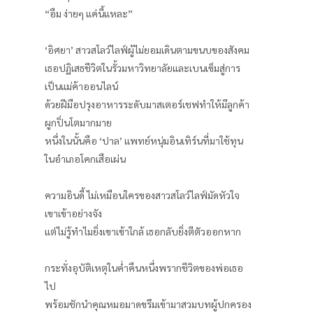
“อืม ง่ายๆ แค่นี้แหละ”
‘อิศยา’ สาวสโลว์ไลฟ์ผู้ไม่ยอมเดินตามขนบของสังคม
เธอปฏิเสธชีวิตในรั้วมหาวิทยาลัยและเบนเข็มสู่การ
เป็นแม่ค้าออนไลน์
ด้วยฝีมือปรุงอาหารระดับมาสเตอร์เชฟทำให้มีลูกค้า
ผูกปิ่นโตมากมาย
หนึ่งในนั้นคือ ‘ปาล’ แพทย์หนุ่มอินเทิร์นที่มาใช้ทุน
ในอำเภอโคกเสือเผ่น
ความอินดี้ ไม่เหมือนใครของสาวสโลว์ไลฟ์มัดหัวใจ
เขาเข้าอย่างจัง
แต่ไม่รู้ทำไมยิ่งเขาเข้าใกล้ เธอกลับยิ่งตีตัวออกหาก
กระทั่งอุบัติเหตุในค่ำคืนหนึ่งพรากชีวิตของพ่อเธอ
ไป
พร้อมชักนำคุณหมอมาดขรึมเข้ามาสวมบทผู้ปกครอง