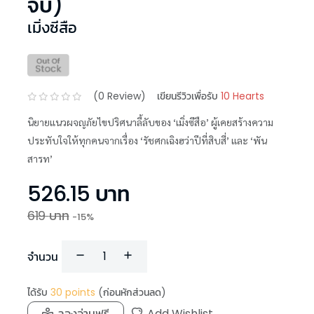
จบ)
เมิ่งซีสือ
(
0
Review)
เขียนรีวิวเพื่อรับ
10 Hearts
นิยายแนวผจญภัยไขปริศนาลี้ลับของ ‘เมิ่งซีสือ’ ผู้เคยสร้างความ
ประทับใจให้ทุกคนจากเรื่อง ‘รัชศกเฉิงฮว่าปีที่สิบสี่’ และ ‘พัน
สารท’
526.15
บาท
619
บาท
-
15
%
จำนวน
ได้รับ
30
points
(ก่อนหักส่วนลด)
ลองอ่านฟรี
Add Wishlist