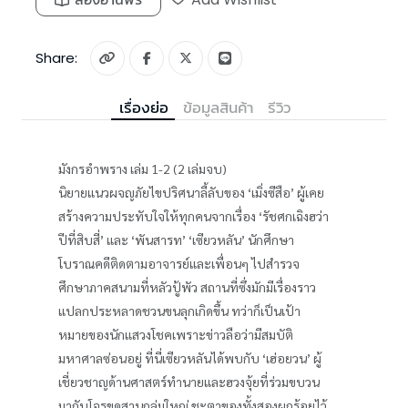
Share:
เรื่องย่อ
ข้อมูลสินค้า
รีวิว
มังกรอำพราง เล่ม 1-2 (2 เล่มจบ)
นิยายแนวผจญภัยไขปริศนาลี้ลับของ ‘เมิ่งซีสือ’ ผู้เคย
สร้างความประทับใจให้ทุกคนจากเรื่อง ‘รัชศกเฉิงฮว่า
ปีที่สิบสี่’ และ ‘พันสารท’ ‘เซียวหลัน’ นักศึกษา
โบราณคดีติดตามอาจารย์และเพื่อนๆ ไปสำรวจ
ศึกษาภาคสนามที่หลัวปู้พัว สถานที่ซึ่งมักมีเรื่องราว
แปลกประหลาดชวนขนลุกเกิดขึ้น ทว่าก็เป็นเป้า
หมายของนักแสวงโชคเพราะข่าวลือว่ามีสมบัติ
มหาศาลซ่อนอยู่ ที่นี่เซียวหลันได้พบกับ ‘เฮ่อยวน’ ผู้
เชี่ยวชาญด้านศาสตร์ทำนายและฮวงจุ้ยที่ร่วมขบวน
มากับโจรขุดสานกลุ่มใหญ่ ชะตาของทั้งสองผูกร้อยไว้