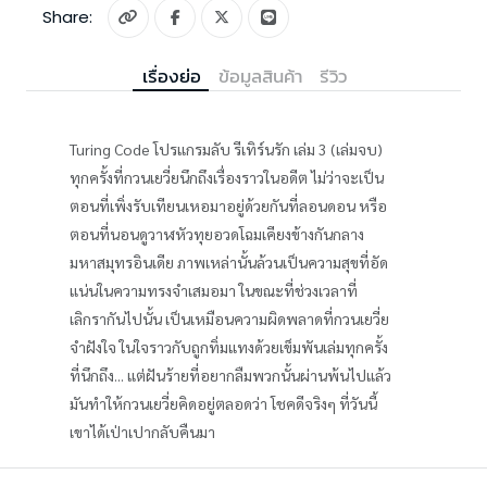
Share:
เรื่องย่อ
ข้อมูลสินค้า
รีวิว
Turing Code โปรแกรมลับ รีเทิร์นรัก เล่ม 3 (เล่มจบ)
ทุกครั้งที่กวนเยวี่ยนึกถึงเรื่องราวในอดีต ไม่ว่าจะเป็น
ตอนที่เพิ่งรับเทียนเหอมาอยู่ด้วยกันที่ลอนดอน หรือ
ตอนที่นอนดูวาฬหัวทุยอวดโฉมเคียงข้างกันกลาง
มหาสมุทรอินเดีย ภาพเหล่านั้นล้วนเป็นความสุขที่อัด
แน่นในความทรงจำเสมอมา ในขณะที่ช่วงเวลาที่
เลิกรากันไปนั้น เป็นเหมือนความผิดพลาดที่กวนเยวี่ย
จำฝังใจ ในใจราวกับถูกทิ่มแทงด้วยเข็มพันเล่มทุกครั้ง
ที่นึกถึง... แต่ฝันร้ายที่อยากลืมพวกนั้นผ่านพ้นไปแล้ว
มันทำให้กวนเยวี่ยคิดอยู่ตลอดว่า โชคดีจริงๆ ที่วันนี้
เขาได้เป่าเปากลับคืนมา