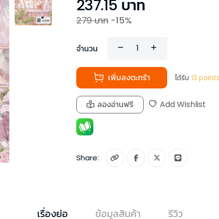
237.15
บาท
279
บาท
-
15
%
จำนวน
เพิ่มลงตะกร้า
ได้รับ
13
point
ลองอ่านฟรี
Add Wishlist
Share:
เรื่องย่อ
ข้อมูลสินค้า
รีวิว