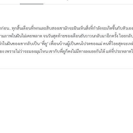
น...ทุกสิ้นเดือนที่หกและสิบสองเขามักจะฝันเห็นสิ่งที่กำลังจะเกิดขึ้นกับตัวเอง ทั้ง
ไปตามภาพในฝันไม่เคยพลาด จนวันสุดท้ายของเดือนธันวาวนกลับมาอีกครั้ง ไอยกลับ
กในฝันของเขากลับเป็น ‘พี่ยู’ เพื่อนบ้านผู้เป็นคนโปรดของแม่ คนที่ไอยสุดจะเหม็น
อง เพราะไม่ว่าจะมองมุมไหน เขากับพี่ยูก็คงไม่มีทางลงเอยกันได้ แต่ที่ประหลาดไป