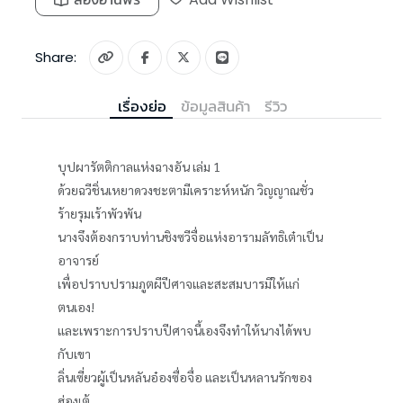
Share:
เรื่องย่อ
ข้อมูลสินค้า
รีวิว
บุปผารัตติกาลแห่งฉางอัน เล่ม 1
ด้วยฉวีชิ่นเหยาดวงชะตามีเคราะห์หนัก วิญญาณชั่ว
ร้ายรุมเร้าพัวพัน
นางจึงต้องกราบท่านชิงซวีจื่อแห่งอารามลัทธิเต๋าเป็น
อาจารย์
เพื่อปราบปรามภูตผีปีศาจและสะสมบารมีให้แก่
ตนเอง!
และเพราะการปราบปีศาจนี้เองจึงทำให้นางได้พบ
กับเขา
ลิ่นเซี่ยวผู้เป็นหลันอ๋องซื่อจื่อ และเป็นหลานรักของ
ฮ่องเต้