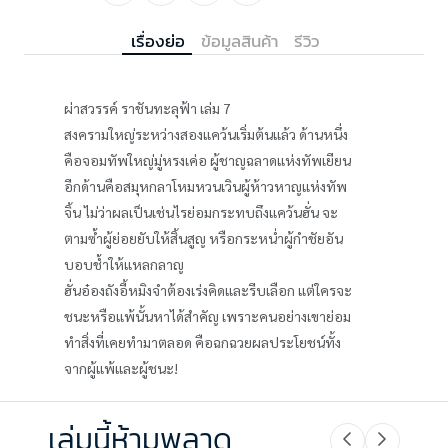
เรื่องย่อ
ข้อมูลสินค้า
รีวิว
ผ่าสวรรค์ ราชันทะลุฟ้า เล่ม 7
สงครามใหญ่ระหว่างสองแคว้นเริ่มต้นแล้ว ด้านหนึ่ง
คือจอมทัพใหญ่มู่หรงเค่อ ผู้ชาญฉลาดแห่งทัพเยียน
อีกด้านคือสมุหกลาโหมหวนเวินผู้ห้าวหาญแห่งทัพ
จิ้น ไม่ว่าผลเป็นเช่นไรย่อมกระทบถึงแคว้นฮั่น จะ
ตามซ้ำผู้ย่อยยับให้สิ้นสูญ หรือกระหน่ำผู้กำชัยอัน
บอบช้ำให้แหลกลาญ
ฮั่นอ๋องถังอี้หมิงจำต้องเร่งคิดและรีบเลือก แต่ใครจะ
ชนะหรือแพ้นั้นหาได้สำคัญ เพราะคนอย่างเขาย่อม
ทำสิ่งที่เคยทำมาตลอด คือฉกฉวยผลประโยชน์ทั้ง
จากผู้แพ้และผู้ชนะ!
เล่มนี้ห้ามพลาด