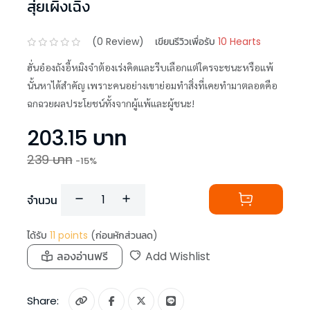
สุ่ยเผิงเฉิง
(
0
Review)
เขียนรีวิวเพื่อรับ
10 Hearts
ฮั่นอ๋องถังอี้หมิงจำต้องเร่งคิดและรีบเลือกแต่ใครจะชนะหรือแพ้
นั้นหาได้สำคัญ เพราะคนอย่างเขาย่อมทำสิ่งที่เคยทำมาตลอดคือ
ฉกฉวยผลประโยชน์ทั้งจากผู้แพ้และผู้ชนะ!
203.15
บาท
239
บาท
-
15
%
จำนวน
ได้รับ
11
points
(ก่อนหักส่วนลด)
ลองอ่านฟรี
Add Wishlist
Share: