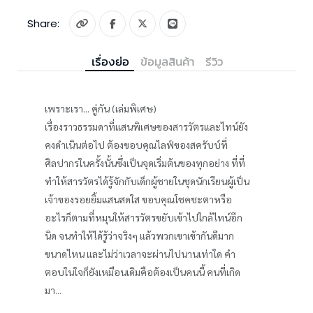
Share:
เรื่องย่อ
ข้อมูลสินค้า
รีวิว
เพราะเรา... คู่กัน (เล่มพิเศษ)
เรื่องราวธรรมดาที่แสนพิเศษของสารวัตรและไทน์ยัง
คงดำเนินต่อไป ต้องขอบคุณไลฟ์ของสครับบ์ที่
ศิลปากรในครั้งนั้นซึ่งเป็นจุดเริ่มต้นของทุกอย่าง ที่ที่
ทำให้สารวัตรได้รู้จักกับเด็กผู้ชายในชุดนักเรียนผู้เป็น
เจ้าของรอยยิ้มแสนสดใส ขอบคุณโชคชะตาหรือ
อะไรก็ตามที่หมุนให้สารวัตรขยับเข้าไปใกล้ไทน์อีก
นิด จนทำให้ได้รู้ว่าจริงๆ แล้วพวกเขาเข้ากันดีมาก
ขนาดไหน และไม่ว่าเวลาจะผ่านไปนานเท่าใด คำ
ตอบในใจก็ยังเหมือนเดิมคือต้องเป็นคนนี้ คนที่เกิด
มา...