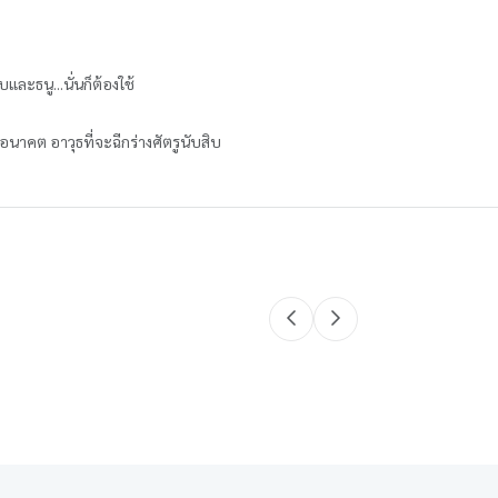
และธนู...นั่นก็ต้องใช้
อนาคต อาวุธที่จะฉีกร่างศัตรูนับสิบ