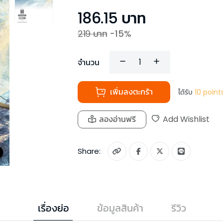
186.15
บาท
219
บาท
-
15
%
จำนวน
เพิ่มลงตะกร้า
ได้รับ
10
point
ลองอ่านฟรี
Add Wishlist
Share:
เรื่องย่อ
ข้อมูลสินค้า
รีวิว