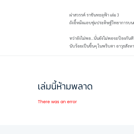
ผ่าสวรรค์ ราชันทะลุฟ้า เล่ม 3
ถังอี้หมิงแอบซุ่มประดิษฐ์วิทยาการบนเข
ทว่ายังไม่พอ...นั่นยังไม่พอจะป้องกัน
นับร้อยเป็นชิ้นๆ ในพริบตา อาวุธสังหาร
เล่มนี้ห้ามพลาด
There was an error