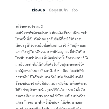
เรื่องย่อ
ข้อมูลสินค้า
รีวิว
อริร้ายหวนรัก เล่ม 3
ต่อให้ราชสำนักจะผันแปร ฮ่องเต้เปลี่ยนคนใหม่ ‘ซย่า
โหวอวี๋’ ที่เป็นถึงจ่างกงจู่กลับยินดีที่จะใช้ชีวิตสงบ
เงียบอยู่ที่ไร่ชานเมืองโดยไม่แก่งแย่งชิงดีกับผู้ใด และ
แยกกันอยู่กับ ‘เซียวหวน’ สามีร่วมผูกผมที่กำลังเป็น
ใหญ่ในราชสำนัก แต่ทั้งที่อยู่อย่างนี้แล้วความตายก็ยัง
มาเยือนอย่างไม่ให้ทันตั้งตัว ในห้วงสุดท้ายของชีวิต
สามีผู้แสนเย็นชากลับเอาตัวเข้าปกป้อง! โชคยังดีที่
สวรรค์ไม่ได้ใจร้ายกับนางเกินไปนัก ยังคงให้นางได้
ย้อนกลับมาช่วงสิบปีก่อนหน้า สมัยที่นางเพิ่งแต่งงาน
ได้ปีกว่าๆ น้องชายร่วมอุทรก็ยังไม่ตาย นางจึงตั้งมั่น
ว่าจะเปลี่ยนแปลงเหตุการณ์เสียใหม่ แต่ไฉนย่างก้าว
แต่ละก้าวของนางในครั้งนี้กลับทำให้เซียวหวนมอง
นางด้วยสายตาที่แปลกไปเล่า ทำให้นางอดคิดถึง