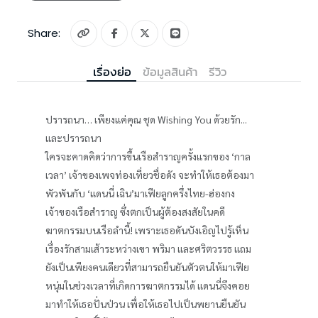
Share:
เรื่องย่อ
ข้อมูลสินค้า
รีวิว
ปรารถนา… เพียงแค่คุณ ชุด Wishing You ด้วยรัก...
และปรารถนา
ใครจะคาดคิดว่าการขึ้นเรือสำราญครั้งแรกของ ‘กาล
เวลา’ เจ้าของเพจท่องเที่ยวชื่อดัง จะทำให้เธอต้องมา
พัวพันกับ ‘แดนนี่ เฉิน’มาเฟียลูกครึ่งไทย-ฮ่องกง
เจ้าของเรือสำราญ ซึ่งตกเป็นผู้ต้องสงสัยในคดี
ฆาตกรรมบนเรือลำนี้! เพราะเธอดันบังเอิญไปรู้เห็น
เรื่องรักสามเส้าระหว่างเขา พริมา และศริตวรรธ แถม
ยังเป็นเพียงคนเดียวที่สามารถยืนยันตัวตนให้มาเฟีย
หนุ่มในช่วงเวลาที่เกิดการฆาตกรรมได้ แดนนี่จึงคอย
มาทำให้เธอปั่นป่วน เพื่อให้เธอไปเป็นพยานยืนยัน