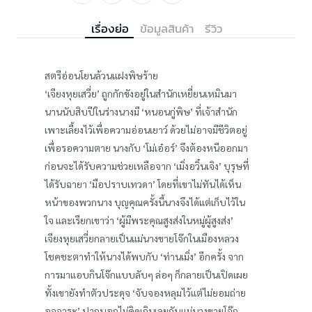
เรื่องย่อ
ข้อมูลสินค้า
รีวิว
สตรีอ่อนโยนล้วนแฝงพิษร้าย
‘เจียงหุยเสวี่ย’ ถูกกักขังอยู่ในสำนักเหยี่ยนเหมินมา
นานนับสิบปีในร่างนางมี ‘หนอนกู่พิษ’ ที่เจ้าสำนัก
เพาะเลี้ยงไว้เพื่อความอ่อนเยาว์ ด้วยไม่อาจมีชีวิตอยู่
เพื่อรอความตาย นางกับ ‘โม่เอ๋อร์’ จึงต้องหนีออกมา
ก่อนจะได้รับความช่วยเหลือจาก ‘เมิ่งอวิ๋นเจิง’ บุรุษที่
ได้รับฉายา ‘มือปราบเทวดา’ โดยที่เขาไม่ทันได้เห็น
หน้าของพวกนาง บุญคุณครั้งนี้นางจึงได้แต่เก็บไว้ใน
ใจ และเรียกเขาว่า ‘ผู้มีพระคุณสูงส่งในหมู่ผู้สูงส่ง’
เจียงหุยเสวี่ยกลายเป็นแม่นางขายโจ๊กในเมืองหลวง
โชคชะตาทำให้นางได้พบกับ ‘ท่านเมิ่ง’ อีกครั้ง จาก
การมาแอบกินโจ๊กแบบลับๆ ล่อๆ ก็กลายเป็นเปิดเผย
ทั้งเขายังทำตัวประดุจ ‘จับจองหลุมไว้แต่ไม่ยอมถ่าย
อุจจาระ’ ปากบอกไม่คิดเกินเลยกับแม่นางขายโจ๊ก