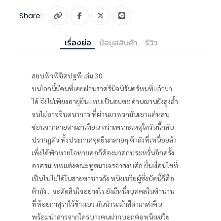
Share:
เรื่องย่อ
ข้อมูลสินค้า
รีวิว
สยบฟ้าพิชิตปฐพี เล่ม 30
บนโลกนี้มีคนที่เคยผ่านราตรีนิจนิรันดร์หนที่แล้วมา
ได้ จึงไม่เพียงอายุยืนแทบเป็นอมตะ ด่านฌานยังสูงล้ำ
จนไม่อาจจินตนาการ ที่ผ่านมาพวกมันเอาแต่หลบ
ซ่อนจากสายตาเฮ่าเทียน ทว่าเพราะเหตุใดวันนี้กลับ
ปรากฏตัว ทั้งประกาศจุดยืนกลายๆ ต้าถังที่เหนื่อยล้า
เพิ่งได้พักหายใจหายคอก็ต้องมาตกประหวั่นอีกครั้ง
อาศรมเทพแต่งคณะทูตมาเจรจาสงบศึก ยื่นเงื่อนไขที่
เป็นไปไม่ได้ในสายตาชาวถัง หนิงเชวียผู้ซึ่งบัดนี้ก็คือ
ต้าถัง... จะตัดสินใจอย่างไร ยังมีหนึ่งบุคคลในตำนาน
ที่ห้อยกาสุราไว้ข้างเอว มันนำรถม้าสีดำมาส่งคืน
พร้อมนำสารจากใครบางคนฝากบอกต่อหนิงเชวีย