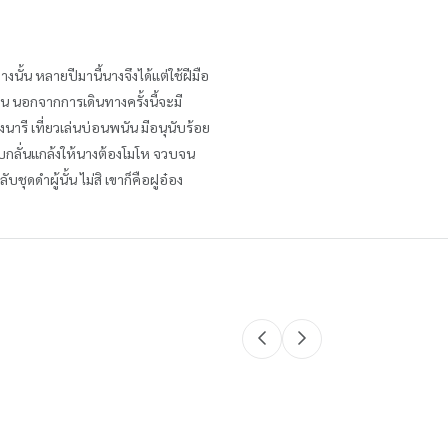
่างนั้น หลายปีมานี้นางจึงได้แต่ใช้ฝีมือ
น นอกจากการเดินทางครั้งนี้จะมี
ลงนารี เที่ยวเล่นบ่อนพนัน มีอนุนับร้อย
ชอบกลั่นแกล้งให้นางต้องโมโห จวบจน
ุดดำผู้นั้น ไม่สิ เขาก็คือฝูอ๋อง