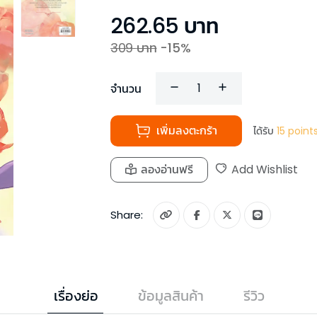
262.65
บาท
309
บาท
-
15
%
จำนวน
เพิ่มลงตะกร้า
ได้รับ
15
point
ลองอ่านฟรี
Add Wishlist
Share:
เรื่องย่อ
ข้อมูลสินค้า
รีวิว