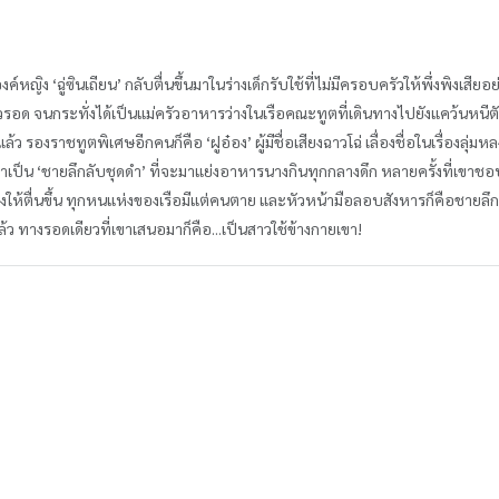
หญิง ‘ฉู่ซินเถียน’ กลับตื่นขึ้นมาในร่างเด็กรับใช้ที่ไม่มีครอบครัวให้พึ่งพิงเสียอย
อด จนกระทั่งได้เป็นแม่ครัวอาหารว่างในเรือคณะทูตที่เดินทางไปยังแคว้นหนีตั
้ว รองราชทูตพิเศษอีกคนก็คือ ‘ฝูอ๋อง’ ผู้มีชื่อเสียงฉาวโฉ่ เลื่องชื่อในเรื่องลุ่มห
ง เขาเป็น ‘ชายลึกลับชุดดำ’ ที่จะมาแย่งอาหารนางกินทุกกลางดึก หลายครั้งที่เขา
างให้ตื่นขึ้น ทุกหนแห่งของเรือมีแต่คนตาย และหัวหน้ามือลอบสังหารก็คือชายลึกลับช
ว ทางรอดเดียวที่เขาเสนอมาก็คือ...เป็นสาวใช้ข้างกายเขา!