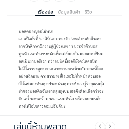
เรื่องย่อ
ข้อมูลสินค้า
รีวิว
บอสคะ หนูจะไม่ทน!
แปดปีแล้วที่ ‘มาลินี’แอบหลงรัก ‘เจตต์ ธนศักดิ์วงศา’
จากนักศึกษาฝึกงานสู่ผู้ช่วยเลขาฯ ประจำตัวบอส
ทูนหัว เธอทำงานหนักเพื่อเปย์ของกิน และแอบฟินบ
อสเป็นงานอดิเรก ทว่าจนบัดนี้เธอก็ยังคงโสดสนิท
ไม่มีวี่แววจะถูกสอยลงจากคาน ตรงข้ามกับบอสที่โสด
อย่างเฉิดฉาย ควงสาวมาขยี้ใจเธอไม่ซ้ำหน้า ส่วนเธอ
ก็ได้แต่มองห่างๆ อย่างหน่วงๆ กระทั่งล่วงรู้ว่าคุณหญิง
ย่าของบอสคิดจับเขาคลุมถุงชน เธอจึงต้องเลือกว่าจะ
ดับเครื่องชนคว้าบอสมาแนบหัวใจ หรือจะยอมหลีก
ทางให้ไฮโซสาวจอมแอ๊บดีนะ
เล่มนี้ห้ามพลาด