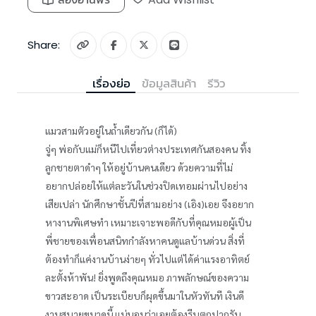
Share:
เรื่องย่อ
ข้อมูลสินค้า
รีวิว
แมวสามตัวอยู่ในถ้ำเดียวกัน (ก็ได้)
จู่ๆ พ่อกับแม่ก็หนีไปเที่ยวต่างประเทศกันสองคน ทิ้ง
ลูกชายตาดำๆ ให้อยู่บ้านคนเดียว ด้วยความที่ไม่
อยากปล่อยให้แต่ละวันในช่วงปิดเทอมผ่านไปอย่าง
เสียเปล่า นักศึกษาชั้นปีที่สามอย่าง (เอิง)เอย จึงอยาก
หางานพิเศษทำ เหมาะเจาะพอดีกับที่คุณหมอผู้เป็น
พี่ชายของเพื่อนสนิทกำลังหาคนดูแลบ้านด่วน สิ่งที่
ต้องทำก็แค่งานบ้านง่ายๆ ทั่วไปแต่ได้ค่าแรงอาทิตย์
ละตั้งห้าพัน! ยิ่งพูดถึงคุณหมอ ภาพลักษณ์ของความ
ขาวสะอาด เป็นระเบียบก็ผุดขึ้นมาในหัวทันที เงินดี
งานสบายขนาดนี้ แน่นอนว่าเอยต้องรีบตกปากรับ