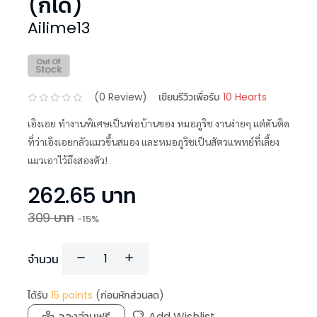
(ก็ได้)
Ailime13
(
0
Review)
เขียนรีวิวเพื่อรับ
10 Hearts
เอิงเอย ทำงานพิเศษเป็นพ่อบ้านของ หมอภูริช งานง่ายๆ แต่ดันติด
ที่ว่าเอิงเอยกลัวแมวขึ้นสมอง และหมอภูริชเป็นสัตวแพทย์ที่เลี้ยง
แมวเอาไว้ถึงสองตัว!
262.65
บาท
309
บาท
-
15
%
จำนวน
ได้รับ
15
points
(ก่อนหักส่วนลด)
ลองอ่านฟรี
Add Wishlist