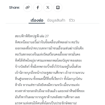
Share:
เรื่องย่อ
ข้อมูลสินค้า
รีวิว
สยบฟ้าพิชิตปฐพี เล่ม 27
ทิศเหนือฉานอวี๋เผ่าจินจั้งเคลื่อนทัพลงล่าง ตะวัน
ออกหลงชิ่งนำขบวนทหารม้าชนเถื่อนเข่นฆ่าปล้นชิง
ตะวันตกหลวงจีนแห่งวัดเสวียนคงเยื้องยาตรมั่นคง
ทิศใต้ทัพใหญ่อาศรมเทพยกพลโดยบัญชาของสอง
จ้าวบัลลังก์ ทั้งมีเทพกระบี่หลิ่วไป๋ร่วมอยู่ในนั้นด้วย
เจ้านิกายบุกถึงหน้าประตูสถานศึกษา เจ้าอารามหวน
คืนสู่จงหยวน ทั้งหมดนี้ก็คือที่เรียกว่า ทั้งโลกบุกโค่น
ต้าถัง หากแต่ชาวถังยังคงมีความหวัง เมื่อนายแห่ง
ดวงตาค่ายกลกลับถึงฉางอันแล้ว และเหล่าศิษย์พี่ของ
มันก็พากันลงมาจากภูเขาด้านหลังสถานศึกษา เผย
มรรคาแห่งตนให้คนทั้งโลกเป็นประจักษ์พยาน!