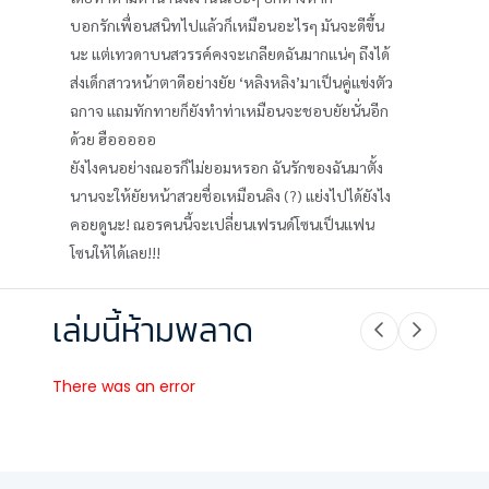
บอกรักเพื่อนสนิทไปแล้วก็เหมือนอะไรๆ มันจะดีขึ้น
นะ แต่เทวดาบนสวรรค์คงจะเกลียดฉันมากแน่ๆ ถึงได้
ส่งเด็กสาวหน้าตาดีอย่างยัย ‘หลิงหลิง’มาเป็นคู่แข่งตัว
ฉกาจ แถมทักทายก็ยังทำท่าเหมือนจะชอบยัยนั่นอีก
ด้วย ฮือออออ
ยังไงคนอย่างณอรก็ไม่ยอมหรอก ฉันรักของฉันมาตั้ง
นานจะให้ยัยหน้าสวยชื่อเหมือนลิง (?) แย่งไปได้ยังไง
คอยดูนะ! ณอรคนนี้จะเปลี่ยนเฟรนด์โซนเป็นแฟน
โซนให้ได้เลย!!!
เล่มนี้ห้ามพลาด
There was an error