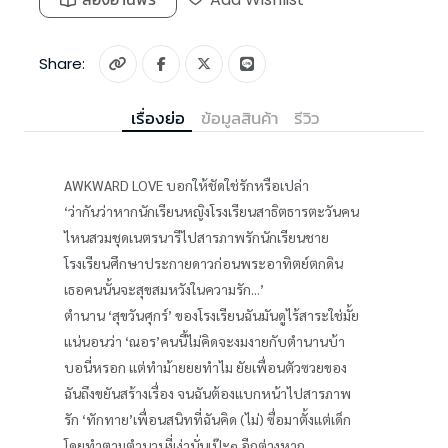
Share:
เรื่องย่อ
ข้อมูลสินค้า
รีวิว
AWKWARD LOVE บอกให้ชัดใช่รักหรือเปล่า
‘ว่ากันว่าหากนักเรียนหญิงโรงเรียนสาธิตธารตะวันคน
ไหนสวมชุดเนตรนารีไปสารภาพรักนักเรียนชาย
โรงเรียนศึกษาประกายดาวก่อนพระอาทิตย์ตกดิน
เธอคนนั้นจะสุขสมหวังในความรัก...’
ตำนาน ‘สุขวันศุกร์’ ของโรงเรียนฉันมันดูไร้สาระใช่มั้ย
แน่นอนว่า ‘ณอร’คนนี้ไม่คิดจะงมงายกับตำนานบ้า
บอนี่หรอก แต่ทำม้ายยยทำไม ยัยเพื่อนตัวซวยของ
ฉันถึงขยันสร้างเรื่อง จนฉันต้องแบกหน้าไปสารภาพ
รัก ‘ทักทาย’เพื่อนสนิทที่ฉันคิด (ไม่) ซื่อมาตั้งแต่เด็ก
โดยทำตามตำนานงี่เง่านั่นเป๊ะๆ อีกต่างหาก