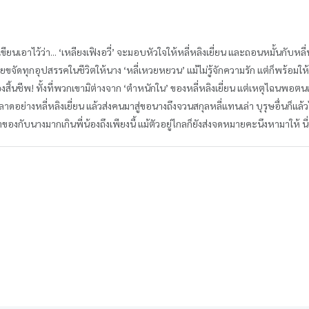
เอาไว้ว่า... ‘เหลียงเฟิงอวี่’ จะมอบหัวใจให้หลี่หลิงเยี่ยน และถอนหมั้นกับหลี่หลิ
คอยขจัดทุกอุปสรรคในชีวิตให้นาง ‘หลี่เหวยหยวน’ แม้ไม่รู้จักความรัก แต่ก็พร้อมให้ห
ิ้นชีพ! ทั้งที่พวกเขามิต่างจาก ‘ตำหนักใน’ ของหลี่หลิงเยี่ยน แต่เหตุไฉนพอตนเ
ดอย่างหลี่หลิงเยี่ยน แล้วส่งคนมาสู่ขอนางถึงจวนสกุลหลี่แทนเล่า บุรุษอื่นก็แล
องกับนางมากเกินพี่น้องถึงเพียงนี้ แม้ตัวอยู่ไกลก็ยังส่งจดหมายคะนึงหามาให้ นี่