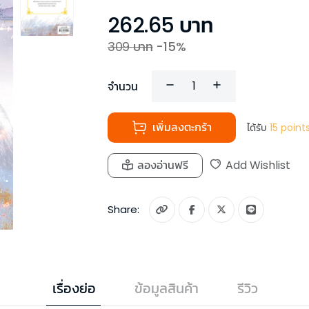
262.65
บาท
309
บาท
-
15
%
จำนวน
เพิ่มลงตะกร้า
ได้รับ
15
point
ลองอ่านฟรี
Add Wishlist
Share:
เรื่องย่อ
ข้อมูลสินค้า
รีวิว