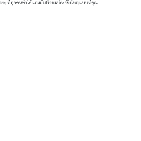
่ายๆ ที่ทุกคนทำได้ แถมยังสร้างผลลัพธ์ยิ่งใหญ่แบบที่คุณ