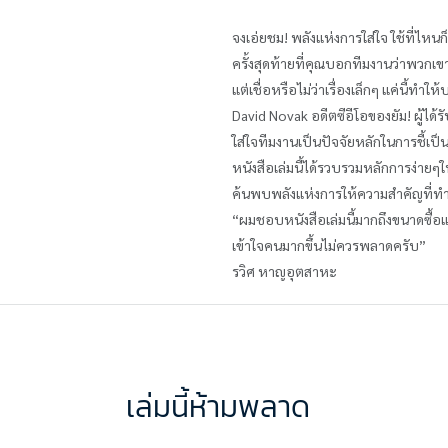
จงเอ่ยชม! พลังแห่งการใส่ใจ ใช้ที่ไหนก
ครั้งสุดท้ายที่คุณบอกทีมงานว่าพวกเข
แต่เชื่อหรือไม่ว่าเรื่องเล็กๆ แค่นี้ทำใ
David Novak อดีตซีอีโอของยัม! ผู้ไ
ใส่ใจทีมงานเป็นปัจจัยหลักในการชี้เป
หนังสือเล่มนี้ได้รวบรวมหลักการง่ายๆ
ค้นพบพลังแห่งการให้ความสำคัญที่ทำง่า
“ผมชอบหนังสือเล่มนี้มากถึงขนาดซื้อแ
เข้าใจคนมากขึ้นไม่ควรพลาดครับ”
รวิศ หาญอุตสาหะ
เล่มนี้ห้ามพลาด