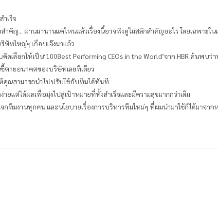
็สำเร็จ
าสำคัญ... ผ่านมานานแค่ไหนแล้วเรื่องนี้อาจฟังดูไม่สลักสำคัญอะไร โดยเฉพาะในแ
ห้บริษัทใหญ่ๆ เกือบเจ๊งมาแล้ว
ด้รับคัดเลือกให้เป็น‘100Best Performing CEOs in the World’จาก HBR ค้นพบ
็นชี้ตายอนาคตของบริษัทเลยทีเดียว
ให้คุณสามารถนำไปปรับใช้กับทีมได้ทันที
ยแต่ได้ผลเพื่อมุ่งไปสู่เป้าหมายที่ทั้งสำเร็จและมีความสุขมากกว่าเดิม
จกทีมงานทุกคน และนโยบายเรื่องการบริหารทีมใหม่ๆ ที่ผมนำมาใช้ก็ได้มาจากหนังส