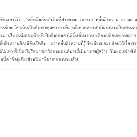
นเอาไว้ว่า... ‘หลี่หลิงเยี่ยน’ เป็นพี่สาวต่างมารดาของ ‘หลี่หลิงหว่าน’ ความสาม
อ่อนช้อย ใครเห็นเป็นต้องสะดุดตา กระทั่ง ‘หลี่เหวยหยวน’ ยังมองนางเป็นเช่นแส
จะผ่านไปจนถึงตอนท้ายที่เป็นถึงฮองเฮาได้นั้น ขั้นแรกนางต้องเปลี่ยนสถานะจาก ‘ลู
่หลิงหว่านต้องมีอันเป็นไป... ทว่าหลี่หลิงหว่านที่รู้เรื่องดีจะยอมปล่อยให้เรื่อง
มได้ไม่เท่า ทั้งบิดาไม่รัก มารดาก็อ่อนแอ แต่นางที่เป็น ‘เทพผู้สร้าง’ ก็ไม่ยอม
ี้เขาก็อยู่เคียงข้างเป็น ‘พี่ชาย’ ของนางแล้ว!