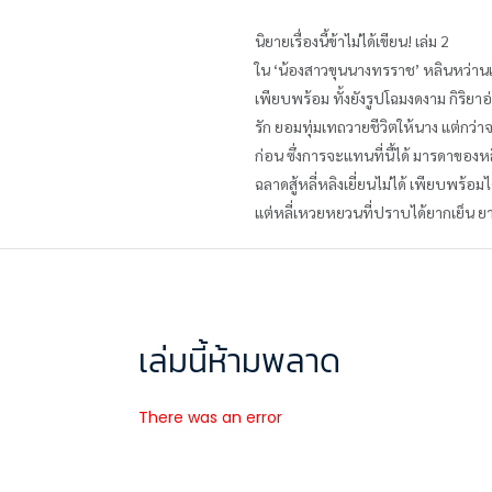
นิยายเรื่องนี้ข้าไม่ได้เขียน! เล่ม 2
ใน ‘น้องสาวขุนนางทรราช’ หลินหว่านเขีย
เพียบพร้อม ทั้งยังรูปโฉมงดงาม กิริยา
รัก ยอมทุ่มเทถวายชีวิตให้นาง แต่กว่า
ก่อน ซึ่งการจะแทนที่นี้ได้ มารดาของหลี
ฉลาดสู้หลี่หลิงเยี่ยนไม่ได้ เพียบพร้อ
แต่หลี่เหวยหยวนที่ปราบได้ยากเย็น ยามน
เล่มนี้ห้ามพลาด
There was an error