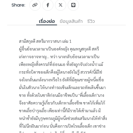
Share:
เรื่องย่อ
ข้อมูลสินค้า
รีวิว
สามีสกุลดี สตรีมากวาสนา เล่ม 1
ผู้อื่นย้อนเวลามาเป็นองค์หญิง คุณหนูสกุลดี สตรี
เก่งกาจอาจหาญ... ทว่า นางกลับย้อนเวลามาเป็น
เพียงหญิงตั้งครรภ์ที่อ่อนแอ ทั้งยังถูกจับถ่วงน้ำ! แม้
กระทั่งบิดาของเด็กคือผู้ใดนางยังไม่รู้ สวรรค์!นี่มิใช่
จงใจกลั่นแกล้งนางหรือไร ยังดีที่มีคุณชายผู้หนึ่งเชื่อ
มั่นในตัวนาง ให้นางทำรถเข็นเด็กและรถหัดเดินขึ้นมา
ขาย ทั้งด้วยในชาติก่อนมีอาชีพเป็น ‘พี่เลี้ยงเด็ก’นาง
จึงอาศัยความรู้เกี่ยวกับเด็กหาเลี้ยงชีพ ขาดไก้เพิ่มไก้
ขาดเถี่ยบำรุงเถี่ย เพียงเท่านี้ก็มีรายได้เข้ามาแล้ว มิ
หนำซ้ำยังมีบุรุษทรงภูมิผู้หนึ่งช่วยส่งเสริมนางให้ทำสิ่ง
ที่ไม่นึกฝันมาก่อน นั่นคือการเปิดโรงเลี้ยงเด็ก เขาช่าง