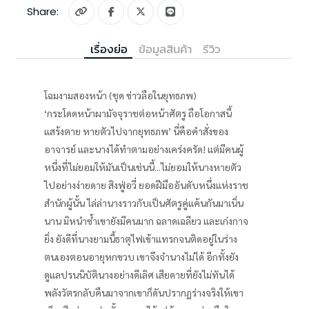
Share:
เรื่องย่อ
ข้อมูลสินค้า
รีวิว
โฉมงามสองหน้า (ชุด ข่าวลือในยุทธภพ)
‘กระโดดหน้าผามัจจุราชต่อหน้าศัตรู ถือโอกาสนี้
แสร้งตาย หายตัวไปจากยุทธภพ’ นี่คือคำสั่งของ
อาจารย์ และนางได้ทำตามอย่างเคร่งครัด! แต่มีคนผู้
หนึ่งที่ไม่ยอมให้มันเป็นเช่นนี้...ไม่ยอมให้นางหายตัว
ไปอย่างง่ายดาย สิงฟู่อวี่ ยอดฝีมืออันดับหนึ่งแห่งราช
สำนักผู้นั้น ไล่ล่านางราวกับเป็นศัตรูคู่แค้นกันมาเนิ่น
นาน มิหนำซ้ำเขายังมีคนมาก ฉลาดเฉลียว และเก่งกาจ
ยิ่ง ยังดีที่นางยามนี้ธาตุไฟเข้าแทรกจนติดอยู่ในร่าง
ตนเองตอนอายุหกขวบ เขาจึงจำนางไม่ได้ อีกทั้งยัง
ดูแลปรนนิบัตินางอย่างดีเลิศ เสียดายที่ยังไม่ทันได้
พลังวัตรกลับคืนมาจากเขาก็ดันปรากฏร่างจริงให้เขา