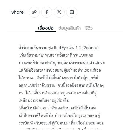
Share:
เรื่องย่อ
ข้อมูลสินค้า
รีวิว
ล่ารักเกมอันตราย ชุด Red Eye เล่ม 1-2 (2เล่มจบ)
‘เว่ยเสี่ยวหม่าน’ พบเขาครั้งแรกที่กรุงแบกแดด
ประเทศอิรัก เขากำลังถูกกลุ่มคนท่าทางน่ากลัวไล่กวด
แต่ก็ยังเจียดเวลามาช่วยยายซุ่มซ่ามอย่างเธอ แต่เธอ
ไม่ชอบเอาตัวเข้าไปเสี่ยงอันตราย ยิ่งกับผู้ชายที่มี
ฉลากแปะว่า ‘อันตราย’ คนนี้ เธอยิ่งอยากหนีไปไกลๆ
ทว่าไม่ว่าเสี่ยวหม่านจะไปอยู่ตรงไหนของโลกก็ดู
เหมือนจะเจอกับเขาอยู่เรื่อยไป
‘เกิ่งเนี่ยนถัง’ บอกว่าตัวเองทำงานเป็นนักสืบ แต่
นักสืบพรรค์ไหนถึงไปทำงานไกลถึงกรุงแบกแดด กู้
ระเบิด ฟัดกับจระเข้ สู้กับชนเผ่าพื้นเมืองในอะเมซอน