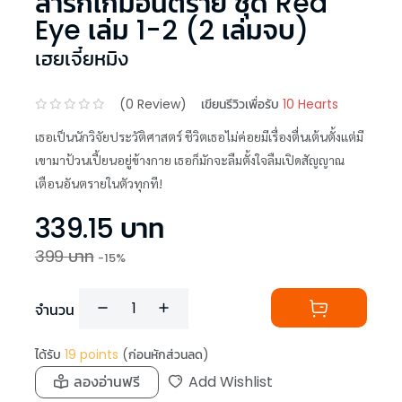
ล่ารักเกมอันตราย ชุด Red
Eye เล่ม 1-2 (2 เล่มจบ)
เฮยเจี๋ยหมิง
(
0
Review)
เขียนรีวิวเพื่อรับ
10 Hearts
เธอเป็นนักวิจัยประวัติศาสตร์ ชีวิตเธอไม่ค่อยมีเรื่องตื่นเต้นตั้งแต่มี
เขามาป้วนเปี้ยนอยู่ข้างกาย เธอก็มักจะลืมตั้งใจลืมเปิดสัญญาณ
เตือนอันตรายในตัวทุกที!
339.15
บาท
399
บาท
-
15
%
จำนวน
ได้รับ
19
points
(ก่อนหักส่วนลด)
ลองอ่านฟรี
Add Wishlist