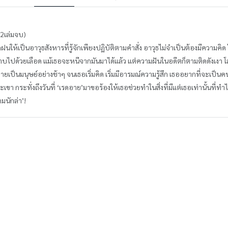
 (2เล่มจบ)
ฝึกฝนให้เป็นอาวุธสังหารที่รู้จักเพียงปฏิบัติตามคำสั่ง อาวุธไม่จำเป็นต้องมีความคิด
อาบไปด้วยเลือด แม้เธอจะหนีจากมันมาได้แล้ว แต่ความฝันในอดีตก็ตามติดดังเงา โล
กลายเป็นมนุษย์อย่างช้าๆ จนเธอเริ่มคิด เริ่มมีอารมณ์ความรู้สึก เธออยากที่จะเป
เขา กระทั่งถึงวันที่ ‘เรดอาย’มาขอร้องให้เธอช่วยทำในสิ่งที่มีแต่เธอเท่านั้นที่ทำ
เกมนักล่า’!