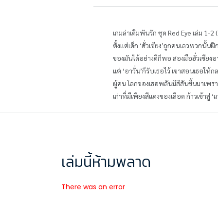
เกมล่าเดิมพันรัก ชุด Red Eye เล่ม 1-2
ตั้งแต่เด็ก ‘ฮั่วเซียง’ถูกคนเลวพวกนั้น
ของมันได้อย่างดีก็พอ สองมือฮั่วเซียง
แต่ ‘อาวั่น’ก็รับเธอไว้ เขาสอนเธอให้
ผู้คน โลกของเธอพลันมีสีสันขึ้นมาเพราะ
เก่าที่มีเพียงสีแดงของเลือด ก้าวเข้าสู่ ‘
เล่มนี้ห้ามพลาด
There was an error