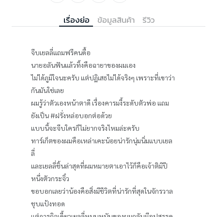
เรื่องย่อ
ข้อมูลสินค้า
รีวิว
จีบเยลลี่แถมฟรีคนดื้อ
นายอลันฟันแล้วทิ้งคือฉายาของผมเอง
ไม่ได้ภูมิใจนะครับ แต่ปฏิเสธไม่ได้จริงๆ เพราะที่เขาว่า
กันมันใช่เลย
ผมรู้ว่าตัวเองหน้าตาดี เรื่องคารมงี้ระดับตัวพ่อ แถม
ยังเป็น #ฝรั่งหล่อบอกต่อด้วย
แบบนี้จะจีบใครก็ไม่ยากจริงไหมล่ะครับ
ทาร์เก็ตของผมคือเหล่าเคะน้อยน่ารักนุ่มนิ่มแบบเยล
ลี่
และเยลลี่ชิ้นล่าสุดที่ผมหมายตาเอาไว้ก็คือเจ้าติมิปี
หนึ่งตัวกระจิ๋ว
ขอบอกเลยว่าน้องคือสิ่งมีชีวิตที่น่ารักที่สุดในจักรวาล
ชุบแป้งทอด
แต่ภารกิจเคี้ยวเยลลี่หนุบหนับของผมกลับมีอุปสรรค