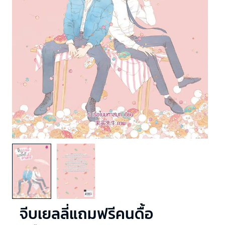
จีบเยลลี่แถมฟรีคนดื้อ