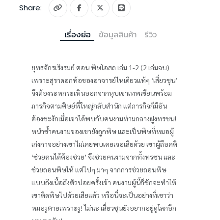
Share:
เรื่องย่อ
ข้อมูลสินค้า
รีวิว
ยุทธจักรเริงรมย์ ตอน พิษโอสถ เล่ม 1-2 (2 เล่มจบ)
เพราะสุราดอกท้อของอาจารย์ไหเดียวแท้ๆ ‘เสี่ยวชุน’
จึงต้องระหกระเหินออกจากหุบเขาเทพเซียนพร้อม
ภารกิจตามศิษย์พี่ใหญ่กลับสำนัก แต่ภารกิจก็มีอัน
ต้องชะงักเมื่อเขาได้พบกับคนงามท่ามกลางฝูงทรชน!
หนำซ้ำคนงามของเขายังถูกพิษ และเป็นพิษที่หมอผู้
เก่งกาจอย่างเขาไม่เคยพบเคยเจอเสียด้วย เขาผู้ถือคติ
‘ช่วยคนได้ต้องช่วย’ จึงช่วยคนงามจากทั้งทรชน และ
ช่วยถอนพิษให้ แต่ไปๆ มาๆ จากการช่วยถอนพิษ
แบบถึงเนื้อถึงตัวบ่อยครั้งเข้า คนงามผู้นี้ก็ชักจะทำให้
เขาติดพิษไปด้วยเสียแล้ว หรือนี่จะเป็นอย่างที่เขาว่า
หมองูตายเพราะงู! ไม่นะ เสี่ยวชุนยังอยากอยู่ดูโลกอีก