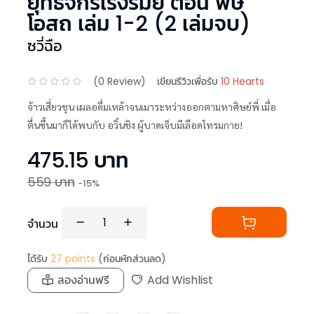
ยุทธจักรเริงรมย์ ตอน พิษ
โอสถ เล่ม 1-2 (2 เล่มจบ)
ซวี่ฉือ
(
0
Review)
เขียนรีวิวเพื่อรับ
10 Hearts
จ้าวเสี่ยวชุน เผลอดื่มเหล้าจนเมาระหว่างออกตามหาศิษย์พี่ เมื่อ
ตื่นขึ้นมาก็ได้พบกับ อวิ๋นชิง ผู้บาดเจ็บมีเลือดโทรมกาย!
475.15
บาท
559
บาท
-
15
%
จำนวน
ได้รับ
27
points
(ก่อนหักส่วนลด)
ลองอ่านฟรี
Add Wishlist