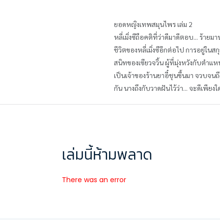
ยอดหญิงเทพสมุนไพร เล่ม 2
หลี่เมิ่งซีถือคติที่ว่าดีมาดีตอบ... 
ชีวิตของหลี่เมิ่งซีอีกต่อไป การอยู่ใ
สนิทของเซียวจวิ้น ผู้ที่มุ่งหวังกับต
เป็นเจ้าของร้านยาอี๋ชุนขึ้นมา จวบจนถึ
กัน นางถึงกับวาดฝันไว้ว่า... จะดีเพี
เล่มนี้ห้ามพลาด
There was an error