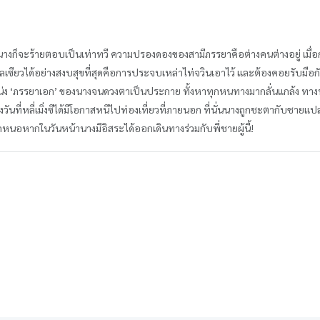
ร้ายมานางก็จะร้ายตอบเป็นเท่าทวี ความปรองดองของสามีภรรยาคือต่างคนต่างอยู่ เมื
นสกุลเซียวได้อย่างสงบสุขที่สุดคือการประจบเหล่าไท่จวินเอาไว้ และต้องคอยรับมือก
ำแหน่ง ‘ภรรยาเอก’ ของนางจนดวงตาเป็นประกาย ทั้งหาทุกหนทางมากลั่นแกล้ง ทางหนึ่
งวันที่หลี่เมิ่งซีได้มีโอกาสหนีไปท่องเที่ยวที่ภายนอก ที่นั่นนางถูกชะตากับชายแป
ยงใดหนอหากในวันหน้านางมีอิสระได้ออกเดินทางร่วมกับพี่ชายผู้นี้!