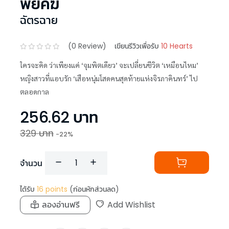
พยัคฆ์
ฉัตรฉาย
(
0
Review)
เขียนรีวิวเพื่อรับ
10 Hearts
ใครจะคิด ว่าเพียงแค่ ‘จุมพิตเดียว’ จะเปลี่ยนชีวิต ‘เหมือนไหม’
หญิงสาวที่แอบรัก ‘เสือหนุ่มโสดคนสุดท้ายแห่งจิรภาคินทร์’ ไป
ตลอดกาล
256.62
บาท
329
บาท
-
22
%
จำนวน
ได้รับ
16
points
(ก่อนหักส่วนลด)
ลองอ่านฟรี
Add Wishlist