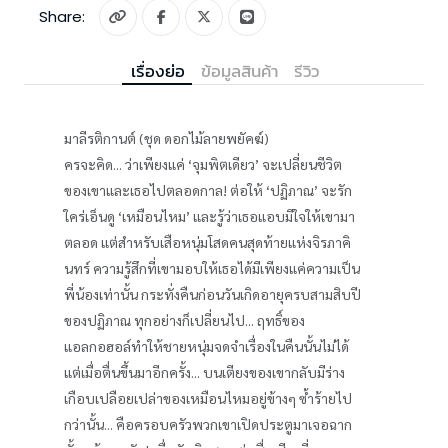
Share:
เรื่องย่อ
ข้อมูลสินค้า
รีวิว
มาลีรติกานต์ (ชุด ดอกไม้ลายพยัคฆ์)
ครจะคิด... ว่าเพียงแค่ ‘จุมพิตเดียว’ จะเปลี่ยนชีวิต
ของเขาและเธอไปตลอดกาล! ต่อให้ ‘ปฏิภาณ’ จะรัก
ใคร่เอ็นดู ‘เหมือนไหม’ และรู้ว่าเธอแอบมีใจให้เขามา
ตลอด แต่สำหรับเสือหนุ่มโสดคนสุดท้ายแห่งจิรภาคิ
นทร์ ความรู้สึกที่เขามอบให้เธอได้มีเพียงแค่ความเป็น
พี่น้องเท่านั้น กระทั่งคืนก่อนวันเกิดอายุครบสามสิบปี
ของปฏิภาณ ทุกอย่างก็เปลี่ยนไป... ฤทธิ์ของ
แอลกอฮอล์ทำให้ชายหนุ่มจดจำเรื่องในคืนนั้นไม่ได้
แต่เมื่อตื่นขึ้นมาอีกครั้ง... บนเตียงของเขากลับมีร่าง
เกือบเปลือยเปล่าของเหมือนไหมอยู่ข้างๆ ซ้ำร้ายไป
กว่านั้น... คือครอบครัวพวกเขาเปิดประตูมาเจอฉาก