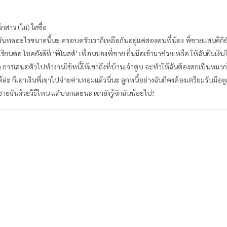
กสาว (ไม่) ใสซื่อ
น่ารันทดอะไรขนาดนี้นะ ครอบครัวเราก็เหลือกันอยู่แค่สองคนพี่น้อง พี่ชายแสนดีก็ยั
รียนต่อ โชคยังดีที่ ‘พี่โมสต์’ เพื่อนของพี่ชาย ยื่นมือเข้ามาช่วยเหลือ ให้ฉันยืมเ
ะว่า การเสนอตัวไปทำงานใช้หนี้ให้เขาถึงที่บ้านเจ้าตูบ จะทำให้ฉันต้องตกเป็นห
ะ ก็เอาเงินพี่เขาไปจ่ายค่าเทอมแล้วนี่นะ ลูกหนี้อย่างฉันก็คงต้องเตรียมรับมือดู
่ชายฉันด้วยวิธีไหน แต่บอกเลยนะ เขายังรู้จักฉันน้อยไป!