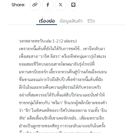
Share:
เรื่องย่อ
ข้อมูลสินค้า
รีวิว
วงกตลายตะวัน เล่ม 1-2 (2 เล่มจบ)
เพราะหนี้แค้นที่ยังไม่ได้รับการชดใช้... เขาจึงกลับมา
เพื่อสะสาง! ‘วาริศ อิสรา’ ครีเอทีฟหนุ่มดาวรุ่งไฟแรง
ยอมสละชีวิตบนถนนสายโฆษณาอันรุ่งโรจน์ที่
มหานครนิวยอร์ก เลี้ยววกหวนคืนสู่บ้านเกิดเมืองนอน
ซึ่งเขาและแม่จากไปถึงสิบปี เพื่อชำระหนี้แค้นที่ฝัง
ลึกในใจและทวงคืนความยุติธรรมให้กับครอบครัว
อย่างที่สมควรจะได้รับตั้งแต่สิบปีก่อน และนั่นทำให้
ชายหนุ่มได้พบกับ ‘พริมา’ รักแรกผู้พลิกนิยามของคำ
ว่า ‘รัก’ ในทัศนคติของวาริศไปตลอดกาล รวมทั้ง ‘อิน
ทัช’ อดีตเพื่อนรักที่เขาเคยหักหลัง... เพียงเพราะอีก
ฝ่ายเป็นลูกชายของศัตรู การวนกลับมาเจอกันในครั้ง