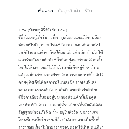
เรื่องย่อ
ข้อมูลสินค้า
รีวิว
12% (นิยายสู่ซีรี่ส์ลุ้นรัก 12%)
ซีอิ๊วไม่เคยรู้สึกว่าการที่เขาพูดไม่เก่งและมีเพื่อนน้อย
นิดจะเป็นปัญหาอะไรในชีวิต เพราะแค่เดินออกไป
รอที่ป้ายรถเมล์ เขาก็จะได้เจอเค้กแล้วกลับบ้านไปใช้
เวลาร่วมกันตามลำพัง ซีอิ๊วคิดอยู่เสมอว่าต่อให้คนทั้ง
โลกไม่เห็นเขาเลยก็ไม่เป็นไร แค่มีเค้กอยู่ข้างๆ ก็พอ
แต่ดูเหมือนว่าคนบนฟ้าจะต้องการทดสอบซีอิ๊ว ถึงได้
ค่อยๆ ดึงเค้กให้ออกห่างไปทีละนิด จากเดิมที่เคย
นอนคุยเล่นจนหลับไปทุกคืนก็กลายเป็นว่ามีเพียง
ซีอิ๊วคนเดียวที่นอนอยู่บนเตียง ส่วนเค้กนั้นยืนคุย
โทรศัพท์กับใครบางคนอยู่ที่ระเบียง ซีอิ๊วสัมผัสได้ถึง
สัญญาณเตือนภัยที่ดังวิ้งๆ อยู่ในหัวร้องบอกว่าเซฟ
โซนเพียงหนึ่งเดียวของซีอิ๊ว กำลังจะกลายเป็นพื้นที่
สาธารณะที่เขาไม่สามารถครอบครองไว้เพียงคนเดียว