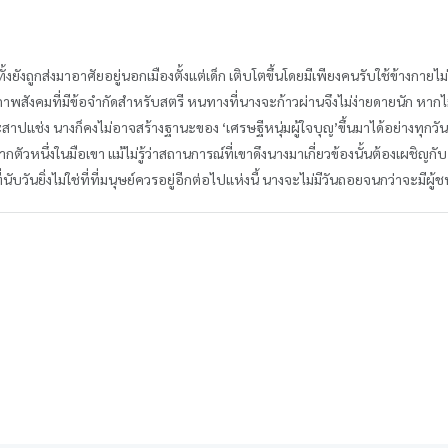
ังถูกส่งมาอาศัยอยู่นอกเมืองตั้งแต่เด็ก เติบโตขึ้นโดยมีเพียงคนรับใช้ข้างกายไม่ก
ภาพสังคมที่มีข้อจำกัดสำหรับสตรี หนทางที่นางจะก้าวผ่านจึงไม่ง่ายดายนัก หากไ
สาปแช่ง นางก็คงไม่อาจสร้างฐานะของ ‘เศรษฐีหนุ่มผู้ใจบุญ’ขึ้นมาได้อย่างทุกวันนี
ากตัวหนึ่งในมือเขา แม้ไม่รู้ว่าสถานการณ์ที่เขาดึงนางมาเกี่ยวข้องนั้นต้องเผชิญกับ
นับวันยิ่งไม่ใช่ที่ที่มนุษย์ควรอยู่อีกต่อไปแห่งนี้ นางจะไม่มีวันถอยจนกว่าจะมีผู้