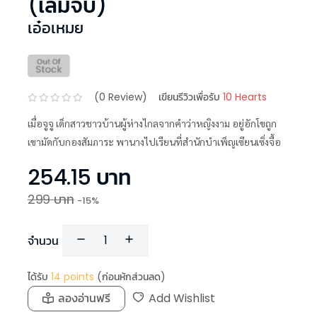
(เล่มจบ)
เอ๋อเหมย
(
0
Review)
เขียนรีวิวเพื่อรับ
10 Hearts
เมื่อจูจู เด็กสาวชาวบ้านผู้ห่างไกลจากคำว่าหญิงงาม อยู่อักโขถูก
เขามัดกับกองสัมภาระ พานางไปเรียนที่สำนักบำเพ็ญเซียนเซิ่งจื้อ
254.15
บาท
299
บาท
-
15
%
จำนวน
ได้รับ
14
points
(ก่อนหักส่วนลด)
ลองอ่านฟรี
Add Wishlist