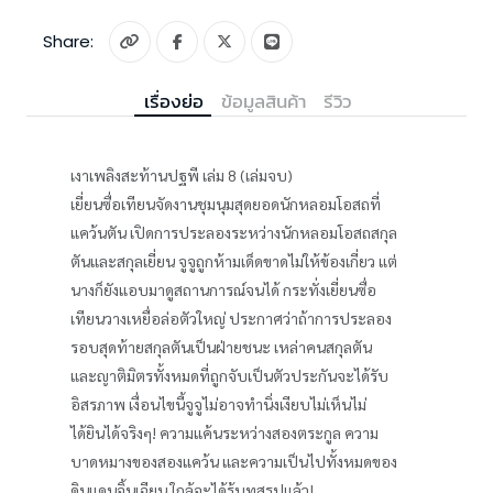
Share:
เรื่องย่อ
ข้อมูลสินค้า
รีวิว
เงาเพลิงสะท้านปฐพี เล่ม 8 (เล่มจบ)
เยี่ยนซื่อเทียนจัดงานชุมนุมสุดยอดนักหลอมโอสถที่
แคว้นตัน เปิดการประลองระหว่างนักหลอมโอสถสกุล
ตันและสกุลเยี่ยน จูจูถูกห้ามเด็ดขาดไม่ให้ข้องเกี่ยว แต่
นางก็ยังแอบมาดูสถานการณ์จนได้ กระทั่งเยี่ยนซื่อ
เทียนวางเหยื่อล่อตัวใหญ่ ประกาศว่าถ้าการประลอง
รอบสุดท้ายสกุลตันเป็นฝ่ายชนะ เหล่าคนสกุลตัน
และญาติมิตรทั้งหมดที่ถูกจับเป็นตัวประกันจะได้รับ
อิสรภาพ เงื่อนไขนี้จูจูไม่อาจทำนิ่งเงียบไม่เห็นไม่
ได้ยินได้จริงๆ! ความแค้นระหว่างสองตระกูล ความ
บาดหมางของสองแคว้น และความเป็นไปทั้งหมดของ
ดินแดนจิ้นเฉียน ใกล้จะได้รู้บทสรุปแล้ว!