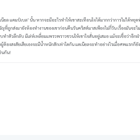
นียล แคมป์เบล’ นั้น หากจะมีอะไรทำให้เขาสะเทือนใจได้มากกว่าการไม่ได้หยุดพั
ี่ถูกส่งมายังห้องทำงานของเขาก่อนคืนวันคริสต์มาสเพียงไม่กี่วัน เรื่องมันจะ
ี่ชอบทำตัวลึกลับ มีเล่ห์เหลี่ยมแพรวพราวชวนให้เขาใจสั่นอยู่เสมอ แม้จะเชื่อว่าอีก
ับผู้ต้องสงสัยเสียเองจะมีน้ำหนักสักเท่าใดกัน แดเนียลจะทำอย่างไรเมื่อศพแรกก็
ช่นกัน!