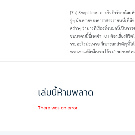
[7'x] Snap Heart ภารกิจรักร้ายขโมย
จู่ๆ น้องชายของดาราสาวรายหนึ่งที่มี
คร่าวๆ ว่าบางทีเรื่องทั้งหมดนี้เป็นก
ขนนกคนนี้นี่เองจ้า TOT ต้องเสี่ยงชีวิ
ราะอะไรน่ะเหรอ ก็เบาะแสสำคัญที่ได้มา
พวกเขาแก้ผ้างี้เหรอ โอ้ว ม่ายยยนะ! 
เล่มนี้ห้ามพลาด
There was an error