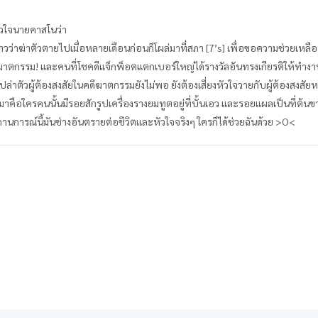
หัวใจนายคาสโนว่า
ข่าวว่าฆ่าตัวตายไปเมื่อหลายเดือนก่อนก็โผล่มาที่สภา [7’s] เพื่อขอความช่วยเหล
ารฆาตกรรม! และคนที่โชคดีแจ็กพ็อตแตกเบอร์ใหญ่ได้รางวัลอันทรงเกียรติให้ทำงาน
ตไปล่าตัวผู้ต้องสงสัยในคดีฆาตกรรมยังไม่พอ ยังต้องเสี่ยงหัวใจวายกับผู้ต้องสงสั
คือใครคนนั้นมีรอยสักรูปเครื่องรางยมทูตอยู่ที่บั้นเอว และรอยแผลเป็นที่ต้นขาด
สถานการณ์นี้มันช่างอันตรายต่อชีวิตและหัวใจจริงๆ ใครก็ได้ช่วยฉันด้วย >O<