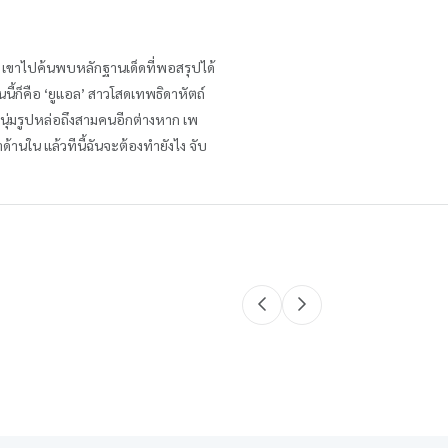
ือ เขาไปค้นพบหลักฐานเด็ดที่พอสรุปได้
นี้ก็คือ ‘ยูแอล’ สาวโสดเทพธิดาหัตถ์
ยหนุ่มรูปหล่อถึงสามคนอีกต่างหาก เพ
้านใน แล้วทีนี้ฉันจะต้องทำยังไง จับ