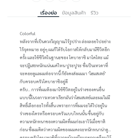
เรื่องย่อ
ข้อมูลสินค้า
รีวิว
Colorful
หลังจากที่เป็นดวงวิญญาณไร้รูปร่าง ล่องลอยไปอย่าง
ไร้จุดหมาย อยู่ๆ ผมก็ได้รับโอกาสให้กลับมามีชีวิตอีก
ครั้ง และใช้ชีวิตในฐานะของ โคบายาชิ มาโคโตะ แม้
จะปฏิเสธหนักแน่นแค่ไหน ปูระปูระ ซึ่งเป็นเทวดาที่
จะคอยดูแลผมต่อจากนี้ ก็ยังคงส่งผมมา ‘โฮมสเตย์’
กับครอบครัวโคบายาชิอยู่ดี
ครับ... การที่ผมต้องมาใช้ชีวิตอยู่ในร่างของคนอื่น
แบบนี้ในวงการเทวดาเรียกมันว่าโฮมสเตย์และผมไม่มี
สิทธิ์เลือกอะไรทั้งสิ้น เพราะการที่ผมจะได้ไปอยู่ใน
ร่างของใครหรือครอบครัวแบบไหนนั้น ขึ้นอยู่กับ
ความหนักหนาของความผิดที่ผมก่อเอาไว้เมื่อชาติ
ก่อน ซึ่งผมคิดว่าความผิดของผมคงจะหนักหนาน่าดู...
ครอบครัวโคบายาชิที่ฉากหน้าเหมือนจะถูกเคลือบไว้