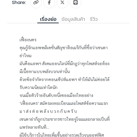
Share:
เรื่องย่อ
ข้อมูลสินค้า
รีวิว
เฟื่องนคร
คุณรู้จักแอพพลิเคชั่นสัญชาติอเมริกันที่ชื่อว่าเซนดา
ย่าไหม
มันคือแอพฯ สังคมออนไลน์ที่มีกฎว่าทุกโพสต์จะต้อง
มีเนื้อหาแบบพลังบวกเท่านั้น
ด้วยข้อจำกัดจากคอนเซ็ปต์แอพฯ ทำให้มันไม่ค่อยได้
รับความนิยมเท่าใดนัก
จนเมื่อตัวร้ายอันดับหนึ่งของเมืองไทยอย่าง
‘เฟื่องนคร’ สมัครลงทะเบียนและโพสต์ข้อความแรก
ม า ส่ ง ต่ อ พ ลั ง บ ว ก กั น ค รั บ
เซนดาย่าก็ถูกประชากรชาวไทยจู่โจมและกลายเป็นที่
แพร่หลายทันที...
ผู้ใช้บริการในไทยเพิ่มขึ้นอย่างรวดเร็วจนออฟฟิศ