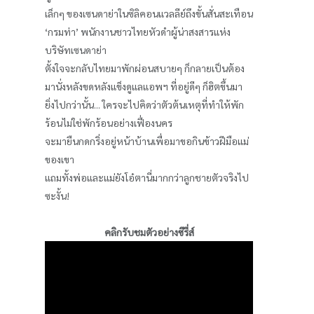
เล็กๆ ของเซนดาย่าในซิลิคอนแวลลีย์ถึงขั้นสั่นสะเทือน
‘กรมท่า’ พนักงานชาวไทยหัวดำผู้น่าสงสารแห่ง
บริษัทเซนดาย่า
ตั้งใจจะกลับไทยมาพักผ่อนสบายๆ ก็กลายเป็นต้อง
มานั่งหลังขดหลังแข็งดูแลแอพฯ ที่อยู่ดีๆ ก็ฮิตขึ้นมา
ยิ่งไปกว่านั้น... ใครจะไปคิดว่าตัวต้นเหตุที่ทำให้พัก
ร้อนไม่ใช่พักร้อนอย่างเฟื่องนคร
จะมายืนกดกริ่งอยู่หน้าบ้านเพื่อมาขอกินข้าวฝีมือแม่
ของเขา
แถมทั้งพ่อและแม่ยังโอ๋ตานี่มากกว่าลูกชายตัวจริงไป
ซะงั้น!
คลิกรับชมตัวอย่างซีรี่ส์