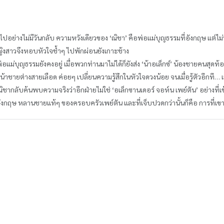
ยไปอย่างไม่มีวันกลับ ความหวังเดียวของ ‘ณิชา’ คือพ่อแม่บุญธรรมที่อังกฤษ แต่ไ
หญิงสาวจึงหอบหัวใจช้ำๆ ไปพักผ่อนยังเกาะช้าง
งพ่อแม่บุญธรรมยังคงอยู่ เมื่อพวกท่านมาไม่ได้ก็ยังส่ง ‘น้าอเล็กซ์’ น้องชายคนสุ
ชายต่างสายเลือด ค่อยๆ เปลี่ยนความรู้สึกในหัวใจดวงน้อย จนเมื่อรู้ตัวอีกที… 
ณิชากลับค้นพบความจริงว่าอีกฝ่ายไม่ใช่ ‘อเล็กซานเดอร์ จอห์น เพย์ตัน’ อย่างที่เ
-อังกฤษ หลานชายแท้ๆ ของครอบครัวเพย์ตัน และที่เจ็บปวดกว่านั้นก็คือ การที่เขา