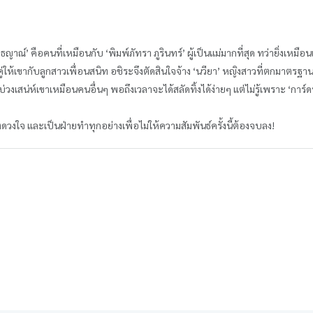
าณ์’ คือคนที่เหมือนกับ ‘พิมพ์ภัทรา ภูรินทร์’ ผู้เป็นแม่มากที่สุด ทว่ายิ่งเหมือ
บคู่ให้เขากับลูกสาวเพื่อนสนิท อชิระจึงตัดสินใจจ้าง ‘นวียา’ หญิงสาวที่ตกมาตรฐ
งเสน่ห์เขาเหมือนคนอื่นๆ พอถึงเวลาจะได้สลัดทิ้งได้ง่ายๆ แต่ไม่รู้เพราะ ‘การ์ด
ดังดวงใจ และเป็นฝ่ายทำทุกอย่างเพื่อไม่ให้ความสัมพันธ์ครั้งนี้ต้องจบลง!