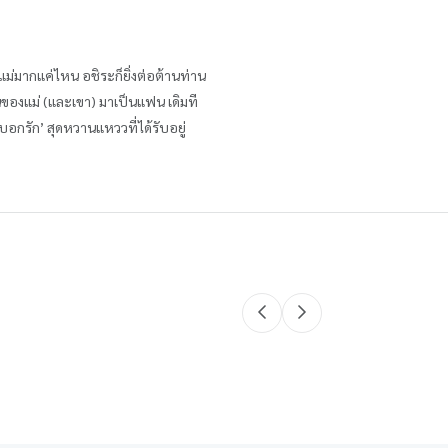
นแม่มากแค่ไหน อชิระก็ยิ่งต่อต้านท่าน
านของแม่ (และเขา) มาเป็นแฟน เดิมที
บอกรัก’ สุดหวานแหววที่ได้รับอยู่