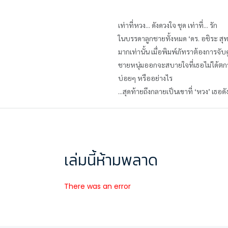
เท่าที่หวง... ดังดวงใจ ชุด เท่าที่... รัก
ในบรรดาลูกชายทั้งหมด ‘ดร. อชิระ สุทธญ
มากเท่านั้น เมื่อพิมพ์ภัทราต้องการจั
ชายหนุ่มออกจะสบายใจที่เธอไม่ได้ตกบ่ว
บ่อยๆ หรืออย่างไร
...สุดท้ายถึงกลายเป็นเขาที่ ‘หวง’ เธอ
เล่มนี้ห้ามพลาด
There was an error