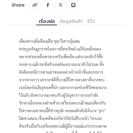
Share:
เรื่องย่อ
ข้อมูลสินค้า
รีวิว
เคียงท่านดั่งเคียงเสือ ชุด ปีศาจอุ้มสม
ตระกูลอันถูกราชโองการยึดทรัพย์ แม้อันหลิงหลง
อยากช่วยเหลือครอบครัวเพียงใด แต่นางกลับไร้ซึ่ง
หนทาง แม้กระทั่งตัวเองยังแทบจะเอาตัวไม่รอด ทั้ง
ยังต้องหนีการตามล่าของเหล่าเจ้าหน้าที่และทหาร
จากทางการ เคราะห์ดีที่นางมีปีศาจดวงตาที่นางพบ
เจอโดยบังเอิญคอยชี้นำ นอกจากจะช่วยชีวิตของนาง
ไว้แล้ว ยังพานางมาพบกับผู้บัญชาการกองกำลัง
รักษาเมืองหลวงฝ่ายซ้าย เซวียนหยวนฉี ขณะเดียวกัน
ปีศาจดวงตาตนนี้ก็ช่างยุนัก คอยผลักดันให้นาง ‘รุก!’
ใส่เขาเสมอ เรื่องคดีของบิดาก็ยังไม่คืบหน้า ไหนจะ
ต้องรับมือกับเซวียนหยวนฉีผู้มีอารมณ์แปรปรวนคาด