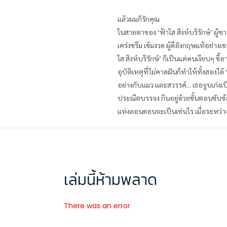
แล้วผมก็รักคุณ
ในสายตาของ ‘ฟ้าใส สิงห์บริรักษ์’ ผู้ชา
เคร่งขรึม เข้มงวด ผู้ดีอังกฤษแท้อย่างเ
ใส สิงห์บริรักษ์’ ก็เป็นแค่คนเงียบๆ 
อุบัติเหตุที่ไม่คาดฝันก็ทำให้ทั้งสองได้ 
อย่างกับแมว และสวรรค์... เธอจูบเก่งเป็
ประณีตบรรจง กินอยู่ด้วยขั้นตอนซับซ
แห่งลอนดอนจะเป็นเช่นไร เมื่อระหว่า
เล่มนี้ห้ามพลาด
There was an error