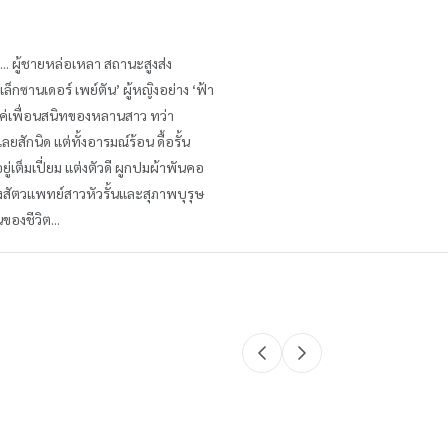
ท... ผู้ชายหล่อเหลา สถานะสูงส่ง
ล็กซานเดอร์ เพย์ตัน’ ผู้หญิงอย่าง ‘ฟ้า
ก็แค่เพื่อนสนิทของหลานสาว ทว่า
เลยสักนิด แต่ทั้งอารมณ์ร้อน ดื้อรั้น
ยู่เต็มเปี่ยม แต่งตัวดี ผูกปมผ้าพันคอ
งสัตวแพทย์สาวหัวรั้นและสุภาพบุรุษ
องชีวิต...