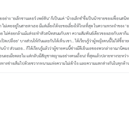
ยอย่าง ‘อเล็กซานเดอร์ เพย์ตัน’ ก็เป็นแค่ ‘น้าอเล็กซ์’ซึ่งเป็นน้าชายของเพื่อนสนิ
ขา ไม่เคยอยู่ในสายตาเธอ มีแต่เลี่ยงได้จะขอเลี่ยงให้ไกลที่สุด ในความทรงจำของ ‘อเ
ขี้อาย ไม่ค่อยกล้าแม้แต่จะทำตัวสนิทสนมกับเขา ความสัมพันธ์เดียวของเธอกับเขา
‘เปิดเปลือย’ บางส่วนให้กันและกันได้เห็น เขา... ได้เรียนรู้ว่าผู้หญิงคนนี้ไม่ได้ขี้อาย
นบ้า! ส่วนเธอ... ก็ได้เรียนรู้แล้วว่าผู้ชายคนนี้ช่างมีดีเอ็นเอของพวกล่าอาณานิคมอ
้อนละเมียดละไม แต่กลับมีสัญชาตญาณอย่างคนเถื่อน! ที่สุดแล้วปลายทางระหว่า
งทางช่างเต็มไปด้วยขวากหนามแห่งความไม่เข้าใจ และความแตกต่างกันในทุกด้านข