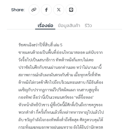
Share:
เรื่องย่อ
ข้อมูลสินค้า
รีวิว
รัชศกเฉิงฮว่าปีที่สิบสี่ เล่ม 5
ชายแดนต้าถงเป็นพื้นที่อ่อนไหวมาตลอด แต่นับจาก
วังจื๋อไปเป็นเสนาธิการ ทัพต้าหมิงก็แทบไม่เคย
ปราชัยในศึกกับชนเผ่านอกด่านเลย ทว่าไม่นานมานี้
สภาพการณ์กลับผกผันตรงกันข้าม เมื่อทุกครั้งที่ทัพ
ต้าหมิงไล่กวดข้าศึกไปถึงบริเวณทะเลสาบ ก็มีอันต้อง
เผชิญกับปรากฏการณ์วิปริตผิดแผก จนสาบสูญทั้ง
กองทัพ! ลือว่านี่เป็นเวทมนตร์ของ ‘หลี่จื่อหลง’
หัวหน้าลัทธิบัวขาว ผู้ซึ่งบัดนี้มีศักดิ์เป็นถึงราชครูของ
พวกต๋าต๋า กี่ครั้งกี่หนแล้วที่เหล่าทหารหาญไปแล้วไป
ลับ ขวัญกำลังใจกองทัพดิ่งต่ำถึงขีดสุด ศัตรูควบคุมได้
กระทั่งเมฆหมอกพายุฝนลมทราย ยังได้ยินว่านักพรต