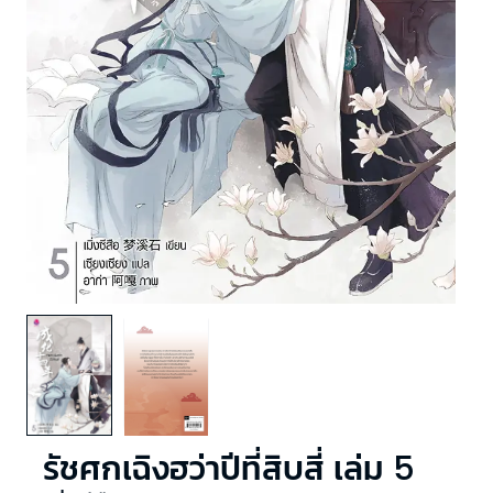
รัชศกเฉิงฮว่าปีที่สิบสี่ เล่ม 5