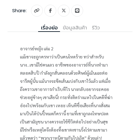
Share:
เรื่องย่อ
ข้อมูลสินค้า
รีวิว
อาจารย์หญิง เล่ม 2
แม้เขาจะถูกครหาว่าเป็นคนโหดร้าย ทว่าสำหรับ
นาง...เขามิใช่คนเลว อาชีพของอาจารย์ที่นางทำมา
ตลอดสิบปี กำลังถูกสั่นคลอนด้วยศิษย์ผู้เมินเฉยต่อ
จารีตผู้นั้น แม้นางจะขีดเส้นแบ่งกับเขาไว้แล้ว แต่เมื่อ
ถึงคราวเขาอาการกำเริบทีไร นางกลับอยากจะคอย
ช่วยอยู่ข้างๆ เขาเสียนี่! กระทั่งติดร่างแหไปในคดีที่ฆ่า
อ๋องไปพร้อมกับเขา เหอะ เห็นทีชื่อเสียงที่นางสั่งสม
มาเป็นได้ป่นปี้หมดก็ครานี้ ยามที่เขาถูกลงโทษปลด
เป็นสามัญชน นางควรจะใช้ชีวิตต่อไปอย่างเป็นสุข
มิใช่หรือเหตุใดจึงต้องทิ้งเขาตงซานวิ่งโร่ตามเขามา
แล้วพูดว่า “พวกเราหนีตามกันไปเถิด” ด้วยเล่า!