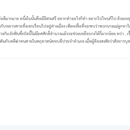
ีข้อดีมากมาย หนึ่งในนั้นคือมีอิสรเสรี อยากทำอะไรก็ทำ อยากไปไหนก็ไป ด้วยเหตุนี
กับหลานชายที่ออกเรือนไปอยู่ต่างเมือง เพียงเพื่อที่จะพบว่าพวกนางแม่ลูกหาได้มีชี
างกัน ถังฟั่นซึ่งบัดนี้ไม่มียศศักดิ์อำนาจแล้วจะช่วยเหลือนางได้กี่มากน้อย ทว่า...
วพันกับคดีฆ่าคนตายในคฤหาสน์คหบดีประจำอำเภอ เมื่อผู้ต้องสงสัยว่าสังหารบุต