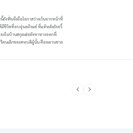
้ถังฟั่นจึงถือโอกาสว่างเว้นจากหน้าที่
วิตที่อบอุ่นอภิรมย์ ที่แท้หลังถังอวี๋
 เรื่องในบ้านสกุลเฮ่อยังหาทางออกที่
รีคนเล็กของคหบดีผู้นั้น คือหลานชาย