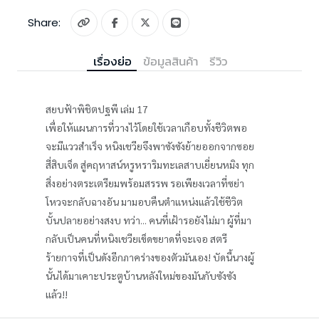
Share:
เรื่องย่อ
ข้อมูลสินค้า
รีวิว
สยบฟ้าพิชิตปฐพี เล่ม 17
เพื่อให้แผนการที่วางไว้โดยใช้เวลาเกือบทั้งชีวิตพอ
จะมีแววสำเร็จ หนิงเชวียจึงพาซังซังย้ายออกจากซอย
สี่สิบเจ็ด สู่คฤหาสน์หรูหราริมทะเลสาบเยี่ยนหมิง ทุก
สิ่งอย่างตระเตรียมพร้อมสรรพ รอเพียงเวลาที่ซย่า
โหวจะกลับฉางอัน มามอบคืนตำแหน่งแล้วใช้ชีวิต
บั้นปลายอย่างสงบ ทว่า... คนที่เฝ้ารอยังไม่มา ผู้ที่มา
กลับเป็นคนที่หนิงเชวียเข็ดขยาดที่จะเจอ สตรี
ร้ายกาจที่เป็นดังอีกภาคร่างของตัวมันเอง! บัดนี้นางผู้
นั้นได้มาเคาะประตูบ้านหลังใหม่ของมันกับซังซัง
แล้ว!!