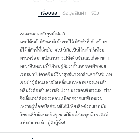
เรื่องย่อ
ข้อมูลสินค้า
รีวิว
เพลงกลอนคลั่งยุทธ์ เล่ม 8
หากใต้หล้ามีสักคนที่เจ้าฆ่ามิได้ มีสักสิ่งที่เจ้าคว้ามา
มิได้ มีสักที่ที่เจ้ามิอาจไป นี่นับเป็นใต้หล้าไร้เทียม
ทานหรือ ยามนี้สถานการณ์ทั้งคับขันและเดือดพล่าน
หลวงจีนหยวนซิ่งได้พบผู้คุ้มธงทั้งสองของทัพจอม
เวทอย่างไม่คาดฝัน มีวิชายุทธ์แกร่งกล้าแต่กลับข่มเหง
เข่นฆ่าผู้อ่อนแอ หมัดเหล็กและเพลงพลองแห่งเส้า
หลินจึงต้องสำแดงพลัง ปราบมารสอนสั่งธรรมะ! ฟาก
จิงเลี่ยเองก็ต้องเร่งหลบหนีออกจากเขาชิงหยวน
เพราะผู้ที่ออกไล่ล่ามันมิได้มีเพียงศิษย์จอมเวทนับ
ร้อย แต่ยังมีเหมยซินซู่ ยอดฝีมือที่สวมชุดนักพรตสีดำ
แห่งสายพลอีกาอู่ตังผู้นั้น!