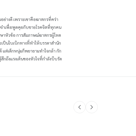
็นอย่างดี เพราะเขาคือฆาตกรที่คร่า
จำเพื่อพูดคุยกับชายโรคจิตที่ทุกคน
กษาหัวข้อ การสัมภาษณ์ฆาตกรผู้โหด
ะเป็นใบเบิกทางที่ทำให้บรรดาสำนัก
 แต่เด็กหนุ่มก็พยายามทำใจกล้า กัก
ึกถึงแรงเต้นของหัวใจที่กำลังบีบรัด