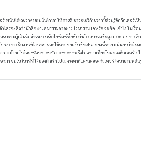
อร์ พนันได้เลยว่าคนคนนั้นโกหก ให้ตายสิ ชาวอเมริกันเวลานี้ล้วนรู้จักกีสเตอร์เป
 แล้วใครจะคิดว่านักศึกษาแสนธรรมดาอย่าง โจนาธาน เอพริล จะต้องเข้าไปในเรือน
จนาธานผู้เป็นนักข่าวของหนังสือพิมพ์ชื่อดัง กำลังรวบรวมข้อมูลประกอบการศึ
บรับรองการฝึกงานที่โจนาธานจะได้หากยอมรับข้อเสนอของพี่ชาย แน่นอนว่ามันจ
าธาน แม้ภายในใจจะทั้งหวาดหวั่นและอดสะพรึงในความเหี้ยมโหดของกีสเตอร์ไม่ได้
กมา จนในวินาทีที่ได้มองลึกเข้าไปในดวงตาสีแดงสดของกีสเตอร์ โจนาธานพลันรู้ส