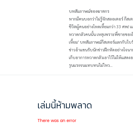
บทสัมภาษณ์ของฆาตกร
หากมีคนบอกว่าไม่รู้จักสลอเตอร์ กีสเต
ชีวิตผู้คนอย่างโหดเหี้ยมกว่า 33 ศพ!
หวาดกลัวคนนั้น เหตุเพราะพี่ชายของโ
เหี้ยม’ บทสัมภาษณ์กีสเตอร์แลกกับใ
ข่าวอ้าแขนรับนักข่าวฝึกหัดอย่างโจน
เก็บอาการหวาดกลัวเอาไว้ไม่ให้แสดงออ
รุนแรงจนแทบทนไม่ไหว...
เล่มนี้ห้ามพลาด
There was an error