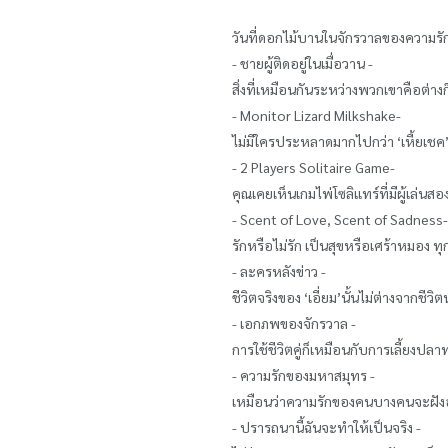
วันที่ดอกไม้บานในจักรวาลของความรั
- ชายผู้ติดอยู่ในเมื่อวาน -
สิ่งที่เหมือนกันระหว่างพวกเขาคือต่า
- Monitor Lizard Milkshake-
ไม่มีใครประหลาดมากไปกว่า ‘เหี้ยเชค
- 2 Players Solitaire Game-
คุณเคยเห็นเกมไพ่โซลิแทร์ที่มีผู้เล่น
- Scent of Love, Scent of Sadness
รักหรือไม่รัก เป็นสุขหรือเศร้าหมอง ทุกสิ
- ละครหลังข่าว -
ชีวิตจริงของ ‘เอี่ยม’นั้นไม่ต่างจากช
- เอกภพของจักรวาล -
การใช้ชีวิตคู่ก็เหมือนกับการเลี้ยงปล
- ความรักของมหาสมุทร -
เหมือนว่าความรักของคนบางคนจะฝังอยู่
- ปรารถนานี้ฉันจะทำให้เป็นจริง -