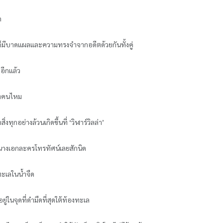
ก
งก็มีบาดแผลและความทรงจำจากอดีตด้วยกันทั้งคู่
’อีกแล้ว
สองคนไหม
-
่งทุกอย่างล้วนเกิดขึ้นที่ ‘วิฬาร์วิลล่า’
ีวิตนางเอกละครโทรทัศน์เลยสักนิด
าทะเลในน้ำจืด
ในจุดที่ดำมืดที่สุดใต้ท้องทะเล