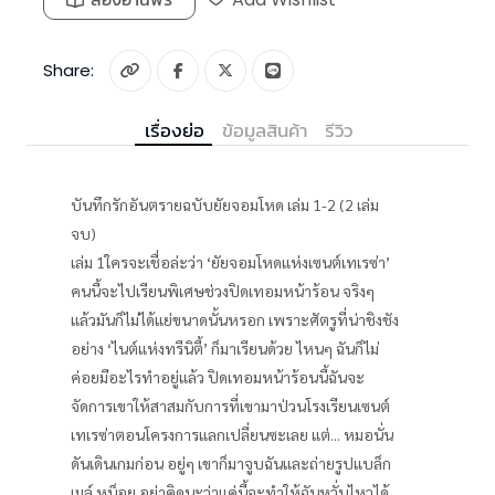
Share:
เรื่องย่อ
ข้อมูลสินค้า
รีวิว
บันทึกรักอันตรายฉบับยัยจอมโหด เล่ม 1-2 (2 เล่ม
จบ)
เล่ม 1ใครจะเชื่อล่ะว่า ‘ยัยจอมโหดแห่งเซนต์เทเรซ่า’
คนนี้จะไปเรียนพิเศษช่วงปิดเทอมหน้าร้อน จริงๆ
แล้วมันก็ไม่ได้แย่ขนาดนั้นหรอก เพราะศัตรูที่น่าชิงชัง
อย่าง ‘ไนต์แห่งทรีนิตี้’ ก็มาเรียนด้วย ไหนๆ ฉันก็ไม่
ค่อยมีอะไรทำอยู่แล้ว ปิดเทอมหน้าร้อนนี้ฉันจะ
จัดการเขาให้สาสมกับการที่เขามาป่วนโรงเรียนเซนต์
เทเรซ่าตอนโครงการแลกเปลี่ยนซะเลย แต่... หมอนั่น
ดันเดินเกมก่อน อยู่ๆ เขาก็มาจูบฉันและถ่ายรูปแบล็ก
เมล์ หน็อย อย่าคิดนะว่าแค่นี้จะทำให้ฉันหวั่นไหวได้