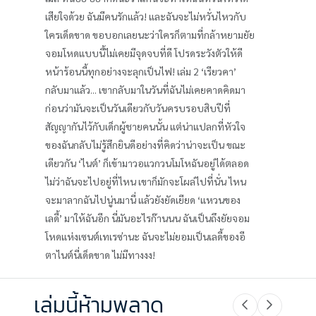
เสียใจด้วย ฉันมีคนรักแล้ว! และฉันจะไม่หวั่นไหวกับ
ใครเด็ดขาด ขอบอกเลยนะว่าใครก็ตามที่กล้าหยามยัย
จอมโหดแบบนี้ไม่เคยมีจุดจบที่ดี โปรดระวังตัวให้ดี
หน้าร้อนนี้ทุกอย่างจะลุกเป็นไฟ! เล่ม 2 ‘เรียวคา’
กลับมาแล้ว... เขากลับมาในวันที่ฉันไม่เคยคาดคิดมา
ก่อนว่ามันจะเป็นวันเดียวกับวันครบรอบสิบปีที่
สัญญากันไว้กับเด็กผู้ชายคนนั้น แต่น่าแปลกที่หัวใจ
ของฉันกลับไม่รู้สึกยินดีอย่างที่คิดว่าน่าจะเป็น ขณะ
เดียวกัน ‘ไนต์’ ก็เข้ามาวอแวกวนโมโหฉันอยู่ได้ตลอด
ไม่ว่าฉันจะไปอยู่ที่ไหน เขาก็มักจะโผล่ไปที่นั่น ไหน
จะมาลากฉันไปนู่นมานี่ แล้วยังยัดเยียด ‘แหวนของ
เลดี้’ มาให้ฉันอีก นี่มันอะไรก๊านนน ฉันเป็นถึงยัยจอม
โหดแห่งเซนต์เทเรซ่านะ ฉันจะไม่ยอมเป็นเลดี้ของอี
ตาไนต์นี่เด็ดขาด ไม่มีทางงง!
เล่มนี้ห้ามพลาด